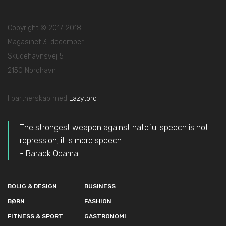
Copyright © 2017-2018
Magasinet 3. december
Skudehavnsvej 5
2150 Nordhavn
I partnerskab med
Lazytoro
The strongest weapon against hateful speech is not
repression; it is more speech.
- Barack Obama.
BOLIG & DESIGN
BUSINESS
BØRN
FASHION
FITNESS & SPORT
GASTRONOMI