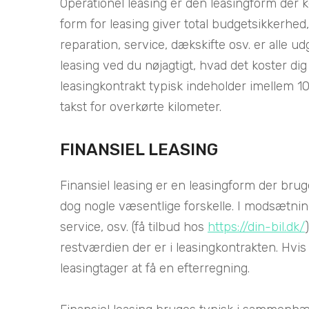
Operationel leasing er den leasingform der ke
form for leasing giver total budgetsikkerhed,
reparation, service, dækskifte osv. er alle 
leasing ved du nøjagtigt, hvad det koster dig
leasingkontrakt typisk indeholder imellem 10
takst for overkørte kilometer.
FINANSIEL LEASING
Finansiel leasing er en leasingform der bruges
dog nogle væsentlige forskelle. I modsætning t
service, osv. (få tilbud hos
https://din-bil.dk/
restværdien der er i leasingkontrakten. Hvis d
leasingtager at få en efterregning.