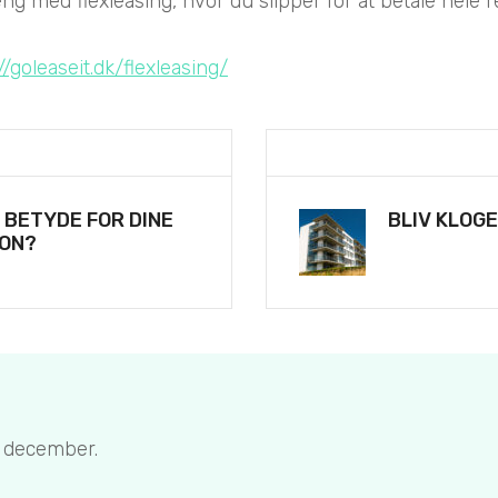
 med flexleasing, hvor du slipper for at betale hele re
//goleaseit.dk/flexleasing/
 BETYDE FOR DINE
BLIV KLOG
DON?
. december.