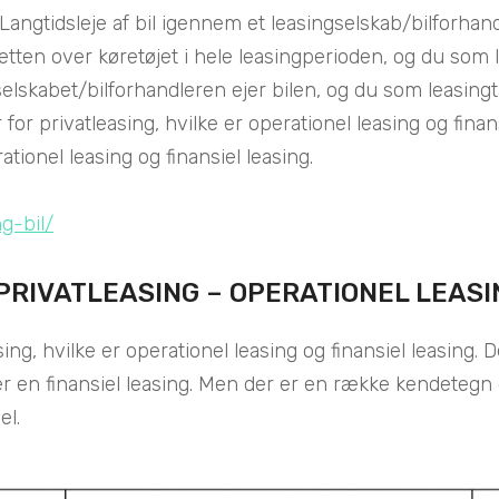
 Langtidsleje af bil igennem et leasingselskab/bilforhand
ten over køretøjet i hele leasingperioden, og du som le
lskabet/bilforhandleren ejer bilen, og du som leasingtag
or privatleasing, hvilke er operationel leasing og finan
tionel leasing og finansiel leasing.
ng-bil/
PRIVATLEASING – OPERATIONEL LEASI
ing, hvilke er operationel leasing og finansiel leasin
ler en finansiel leasing. Men der er en række kendetegn 
el.