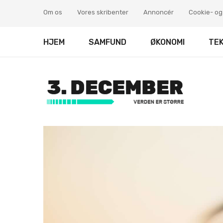
Om os
Vores skribenter
Annoncér
Cookie- og 
HJEM
SAMFUND
ØKONOMI
TE