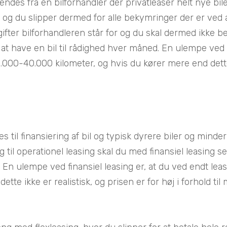
ndes fra en bilforhandler der privatleaser helt nye biler
 og du slipper dermed for alle bekymringer der er ved at 
udgifter bilforhandleren står for og du skal dermed ikke
 at have en bil til rådighed hver måned. En ulempe ved 
.000-40.000 kilometer, og hvis du kører mere end dette s
 til finansiering af bil og typisk dyrere biler og minder 
il operationel leasing skal du med finansiel leasing selv 
) En ulempe ved finansiel leasing er, at du ved endt leas
ette ikke er realistisk, og prisen er for høj i forhold t