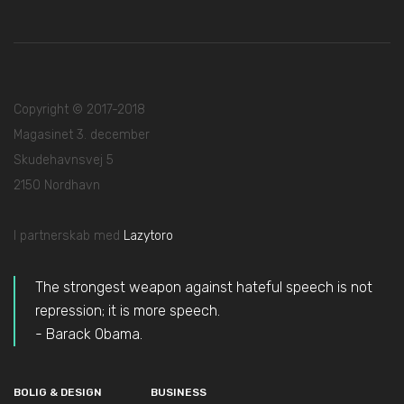
Copyright © 2017-2018
Magasinet 3. december
Skudehavnsvej 5
2150 Nordhavn
I partnerskab med
Lazytoro
The strongest weapon against hateful speech is not
repression; it is more speech.
- Barack Obama.
BOLIG & DESIGN
BUSINESS