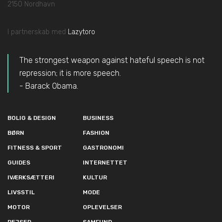
2150 Nordhavn
I partnerskab med
Lazytoro
The strongest weapon against hateful speech is not
repression; it is more speech.
- Barack Obama.
BOLIG & DESIGN
BUSINESS
BØRN
FASHION
FITNESS & SPORT
GASTRONOMI
GUIDES
INTERNETTET
IVÆRKSÆTTERI
KULTUR
LIVSSTIL
MODE
MOTOR
OPLEVELSER