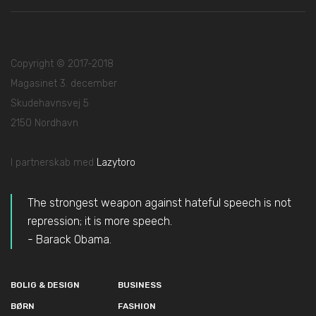
Copyright © 2017-2018
Magasinet 3. december
Skudehavnsvej 5
2150 Nordhavn
I partnerskab med
Lazytoro
The strongest weapon against hateful speech is not
repression; it is more speech.
- Barack Obama.
BOLIG & DESIGN
BUSINESS
BØRN
FASHION