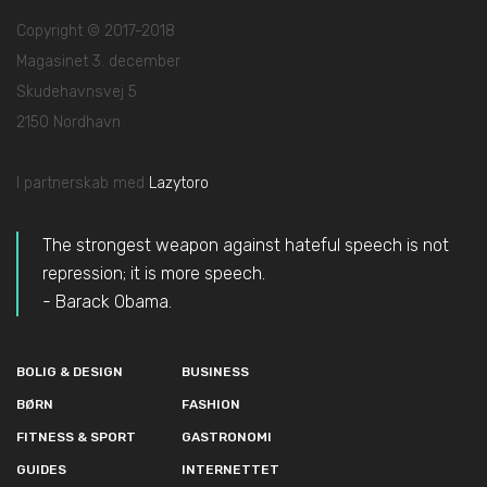
Copyright © 2017-2018
Magasinet 3. december
Skudehavnsvej 5
2150 Nordhavn
I partnerskab med
Lazytoro
The strongest weapon against hateful speech is not
repression; it is more speech.
- Barack Obama.
BOLIG & DESIGN
BUSINESS
BØRN
FASHION
FITNESS & SPORT
GASTRONOMI
GUIDES
INTERNETTET